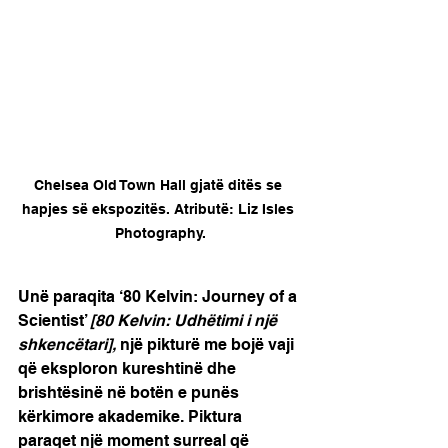
Chelsea Old Town Hall gjatë ditës se 
hapjes së ekspozitës. Atributë: Liz Isles 
Photography.
Unë paraqita ‘80 Kelvin: Journey of a 
Scientist’ 
[80 Kelvin: Udhëtimi i një 
shkencëtari],
 një pikturë me bojë vaji 
që eksploron kureshtinë dhe 
brishtësinë në botën e punës 
kërkimore akademike. Piktura 
paraqet një moment surreal që 