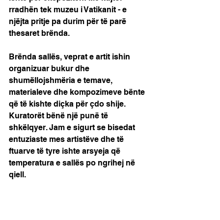
rradhën tek muzeu i Vatikanit - e 
njëjta pritje pa durim për të parë 
thesaret brënda.
Brënda sallës, veprat e artit ishin 
organizuar bukur dhe 
shumëllojshmëria e temave, 
materialeve dhe kompozimeve bënte 
që të kishte diçka për çdo shije. 
Kuratorët bënë një punë të 
shkëlqyer. Jam e sigurt se bisedat 
entuziaste mes artistëve dhe të 
ftuarve të tyre ishte arsyeja që 
temperatura e sallës po ngrihej në 
qiell.