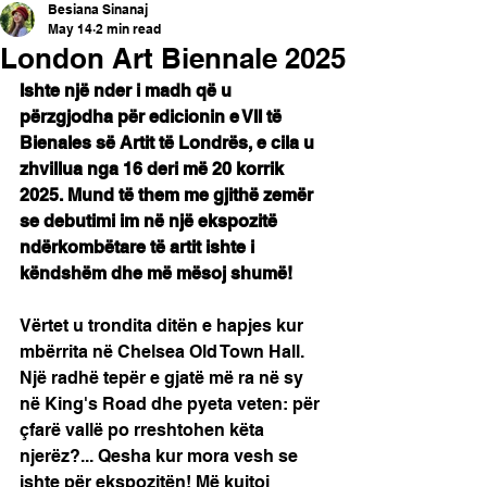
Besiana Sinanaj
May 14
2 min read
London Art Biennale 2025
Ishte një nder i madh që u 
përzgjodha për edicionin e VII të 
Bienales së Artit të Londrës, e cila u 
zhvillua nga 16 deri më 20 korrik 
2025. Mund të them me gjithë zemër 
se debutimi im në një ekspozitë 
ndërkombëtare të artit ishte i 
këndshëm dhe më mësoj shumë!
Vërtet u trondita ditën e hapjes kur 
mbërrita në Chelsea Old Town Hall. 
Një radhë tepër e gjatë më ra në sy 
në King's Road dhe pyeta veten: për 
çfarë vallë po rreshtohen këta 
njerëz?... Qesha kur mora vesh se 
ishte për ekspozitën! Më kujtoi 