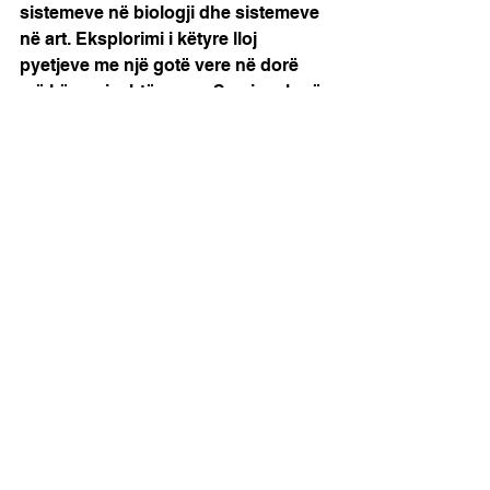
sistemeve në biologji dhe sistemeve 
në art. Eksplorimi i këtyre lloj 
pyetjeve me një gotë vere në dorë 
më kënaq jashtë mase. Sa gjynah që 
duhet të kapja trenin herët...
Shumë dashuri për të gjithë miqtë 
dhe familjen time që vizituan 
ekspozitën dhe udhëtuan larg e 
gjerë për të festuar me mua në një 
piknik në Hyde Park.
See All
Recent Posts