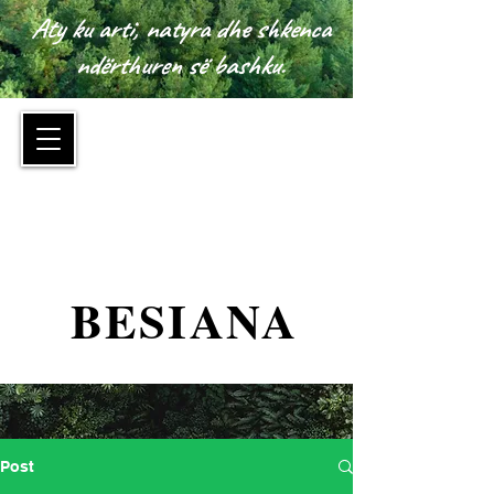
Aty ku arti, natyra dhe shkenca
ndërthuren së bashku.
™
BESIANA
Post